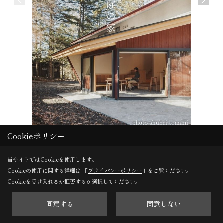
Cookieポリシー
苔庭の家
信州テロ
軽井沢町 F様邸
伊那展示場
当サイトではCookieを使用します。
Cookieの使用に関する詳細は 「
プライバシーポリシー
」をご覧ください。
Cookieを受け入れるか拒否するか選択してください。
同意する
同意しない
一覧へ戻る