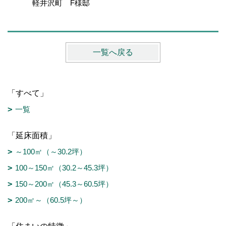
軽井沢町 F様邸
伊那展示場
一覧へ戻る
「すべて」
一覧
「延床面積」
～100㎡（～30.2坪）
100～150㎡（30.2～45.3坪）
150～200㎡（45.3～60.5坪）
200㎡～（60.5坪～）