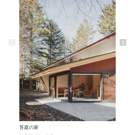
苔庭の家
信州テロ