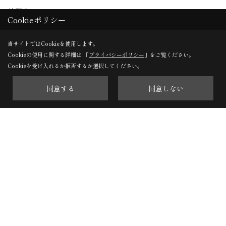
茅野市ちの2767-2
Cookieポリシー
TEL：
0266-78-0881
当サイトではCookieを使用します。
軽井沢支店
Cookieの使用に関する詳細は 「
プライバシーポリシー
」をご覧ください。
Cookieを受け入れるか拒否するか選択してください。
〒389-0111
軽井沢町大字長倉南ヶ丘647-4
同意する
同意しない
TEL：
0267-46-8646
※施工対象エリアについて
長野県内（一部の地域を除く）のみに施工エリアを限定して
おります。
Copyright (c) ForestCorporation. All Rights Reserved.