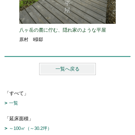
八ヶ岳の麓に佇む、隠れ家のような平屋
お気に入
原村 I様邸
須坂市 
一覧へ戻る
「すべて」
一覧
「延床面積」
～100㎡（～30.2坪）