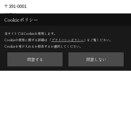
〒391-0001
茅野市ちの2767-2
Cookieポリシー
TEL：
0266-78-0881
当サイトではCookieを使用します。
軽井沢支店
Cookieの使用に関する詳細は 「
プライバシーポリシー
」をご覧ください。
Cookieを受け入れるか拒否するか選択してください。
〒389-0111
軽井沢町大字長倉南ヶ丘647-4
同意する
同意しない
TEL：
0267-46-8646
※施工対象エリアについて
長野県内（一部の地域を除く）のみに施工エリアを限定して
おります。
Copyright (c) ForestCorporation. All Rights Reserved.