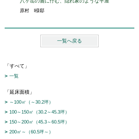
八ヶ岳の麓に佇む、隠れ家のような平屋
お気に入
原村 I様邸
須坂市 
一覧へ戻る
「すべて」
一覧
「延床面積」
～100㎡（～30.2坪）
100～150㎡（30.2～45.3坪）
150～200㎡（45.3～60.5坪）
200㎡～（60.5坪～）