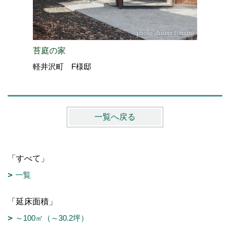
苔庭の家
信州テロ
軽井沢町 F様邸
伊那展示場
一覧へ戻る
「すべて」
一覧
「延床面積」
～100㎡（～30.2坪）