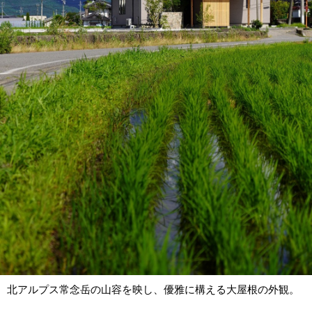
北アルプス常念岳の山容を映し、優雅に構える大屋根の外観。