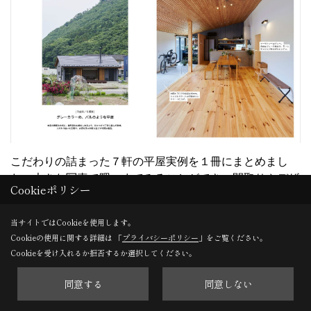
こだわりの詰まった７軒の平屋実例を１冊にまとめまし
た。大きな写真で隅々までみることができ、間取りやデザ
Cookieポリシー
インの工夫をじっくりご覧いただけます。
理想の住まいづくりのヒントに、ぜひご活用ください。
当サイトではCookieを使用します。
Cookieの使用に関する詳細は 「
プライバシーポリシー
」をご覧ください。
Cookieを受け入れるか拒否するか選択してください。
同意する
同意しない