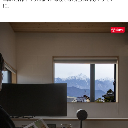
に。
Save