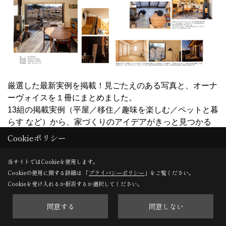
厳選した最新実例を掲載！見ごたえのある写真と、オーナ
ーヴォイスを１冊にまとめました。
13組の掲載実例（平屋／移住／趣味を楽しむ／ペットと暮
らす など）から、家づくりのアイデアがきっと見つかる
はずです。
Cookieポリシー
当サイトではCookieを使用します。
Cookieの使用に関する詳細は 「
プライバシーポリシー
」をご覧ください。
Cookieを受け入れるか拒否するか選択してください。
同意する
同意しない
平屋の実例集