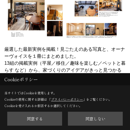
厳選した最新実例を掲載！見ごたえのある写真と、オーナ
ーヴォイスを１冊にまとめました。
13組の掲載実例（平屋／移住／趣味を楽しむ／ペットと暮
らす など）から、家づくりのアイデアがきっと見つかる
はずです。
Cookieポリシー
当サイトではCookieを使用します。
Cookieの使用に関する詳細は 「
プライバシーポリシー
」をご覧ください。
Cookieを受け入れるか拒否するか選択してください。
同意する
同意しない
平屋の実例集