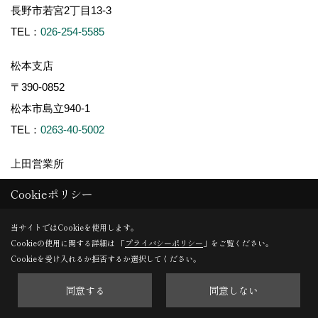
長野市若宮2丁目13-3
TEL：
026-254-5585
松本支店
〒390-0852
松本市島立940-1
TEL：
0263-40-5002
上田営業所
〒386-0001
Cookieポリシー
上田市上田1360-1
当サイトではCookieを使用します。
TEL：
0268-75-0651
Cookieの使用に関する詳細は 「
プライバシーポリシー
」をご覧ください。
Cookieを受け入れるか拒否するか選択してください。
諏訪支店
〒391-0001
同意する
同意しない
茅野市ちの2767-2