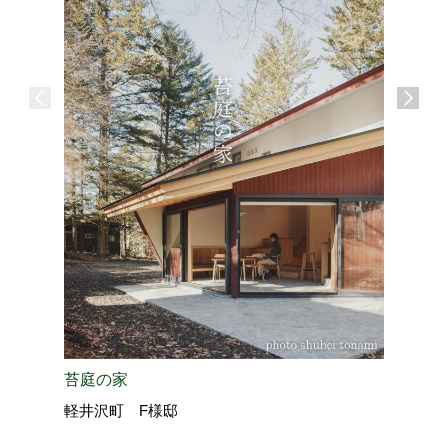
苔庭の家
信州テロ
軽井沢町 F様邸
伊那展示場