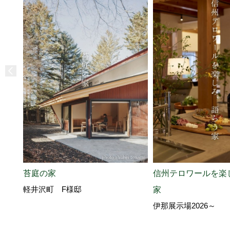
苔庭の家
信州テロワールを楽
軽井沢町 F様邸
家
伊那展示場2026～