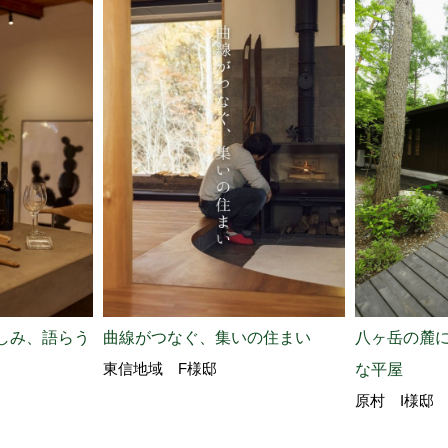
しみ、語らう
曲線がつなぐ、集いの住まい
八ヶ岳の麓
東信地域 F様邸
な平屋
原村 I様邸