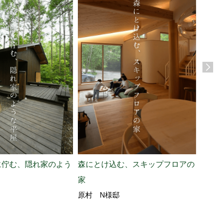
に佇む、隠れ家のよう
森にとけ込む、スキップフロアの
展望
上田
家
原村 N様邸