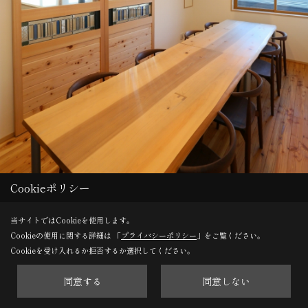
Cookieポリシー
大きな引き戸には地元作家さんのステンドグラスをはめ込み、
当サイトではCookieを使用します。
すっきりとした空間に彩りを添えて。
Cookieの使用に関する詳細は 「
プライバシーポリシー
」をご覧ください。
Cookieを受け入れるか拒否するか選択してください。
同意する
同意しない
Save