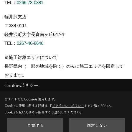
TEL：
0266-78-0881
軽井沢支店
〒389-0111
軽井沢町大字長倉南ヶ丘647-4
TEL：
0267-46-8646
※施工対象エリアについて
長野県内（一部の地域を除く）のみに施工エリアを限定して
おります。
Cookieポリシー
当サイトではCookieを使用します。
Cookieの使用に関する詳細は 「
プライバシーポリシー
」をご覧ください。
Copyright (c) ForestCorporation. All Rights Reserved.
Cookieを受け入れるか拒否するか選択してください。
同意する
同意しない