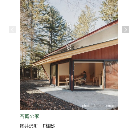
苔庭の家
信州テロ
軽井沢町 F様邸
伊那展示場