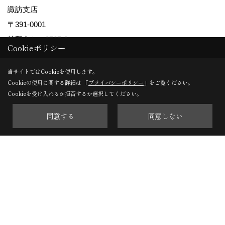
諏訪支店
〒391-0001
茅野市ちの2767-2
Cookieポリシー
TEL：
0266-78-0881
当サイトではCookieを使用します。
軽井沢支店
Cookieの使用に関する詳細は 「
プライバシーポリシー
」をご覧ください。
Cookieを受け入れるか拒否するか選択してください。
〒389-0111
軽井沢町大字長倉南ヶ丘647-4
同意する
同意しない
TEL：
0267-46-8646
※施工対象エリアについて
長野県内（一部の地域を除く）のみに施工エリアを限定して
おります。