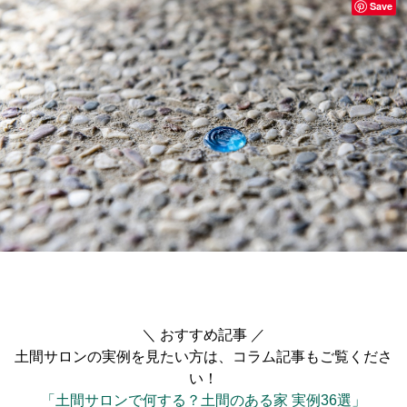
Save
＼ おすすめ記事 ／
土間サロンの実例を見たい方は、コラム記事もご覧くださ
い！
「土間サロンで何する？土間のある家 実例36選」