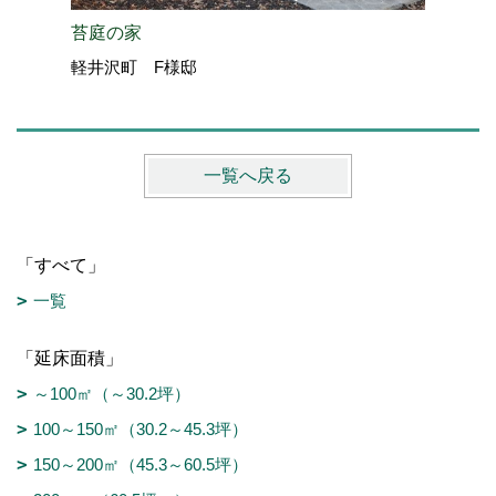
苔庭の家
信州テロ
軽井沢町 F様邸
伊那展示場
一覧へ戻る
「すべて」
一覧
「延床面積」
～100㎡（～30.2坪）
100～150㎡（30.2～45.3坪）
150～200㎡（45.3～60.5坪）