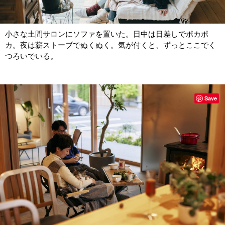
小さな土間サロンにソファを置いた。日中は日差しでポカポ
カ。夜は薪ストーブでぬくぬく。気が付くと、ずっとここでく
つろいでいる。
Save