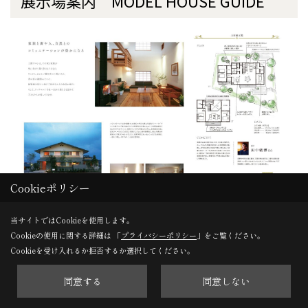
展示場案内 MODEL HOUSE GUIDE
Cookieポリシー
当サイトではCookieを使用します。
Cookieの使用に関する詳細は 「
プライバシーポリシー
」をご覧ください。
写真集のように展示場の雰囲気を味わえる、大判B４サイ
Cookieを受け入れるか拒否するか選択してください。
ズ。木の家のデザインカタログとしてもご覧いただけま
す。
同意する
同意しない
20年にわたる展示場開発ヒストリーが読めるのは、このカ
タログだけ。