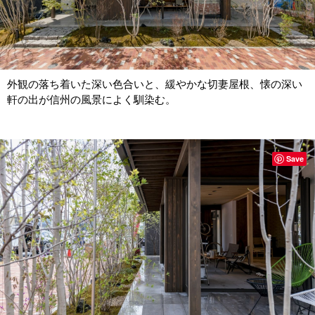
外観の落ち着いた深い色合いと、緩やかな切妻屋根、懐の深い
軒の出が信州の風景によく馴染む。
Save