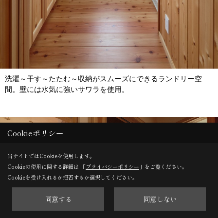
洗濯～干す～たたむ～収納がスムーズにできるランドリー空
間。壁には水気に強いサワラを使用。
Save
Cookieポリシー
当サイトではCookieを使用します。
Cookieの使用に関する詳細は 「
プライバシーポリシー
」をご覧ください。
Cookieを受け入れるか拒否するか選択してください。
同意する
同意しない