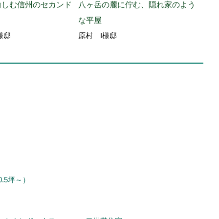
愉しむ信州のセカンド
八ヶ岳の麓に佇む、隠れ家のよう
森に
な平屋
家
様邸
原村 I様邸
原村
0.5坪～）