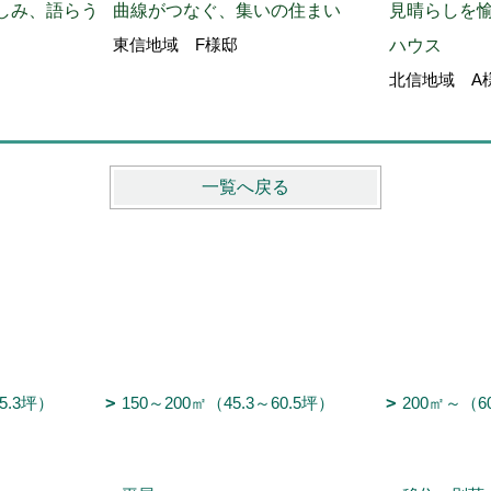
しみ、語らう
曲線がつなぐ、集いの住まい
見晴らしを
東信地域 F様邸
ハウス
北信地域 A
一覧へ戻る
45.3坪）
150～200㎡（45.3～60.5坪）
200㎡～（6