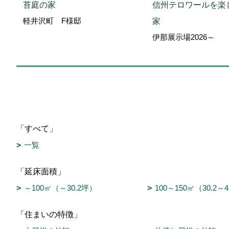
苔庭の家
信州テロワールを楽
軽井沢町 F様邸
家
伊那展示場2026～
「すべて」
一覧
「延床面積」
～100㎡（～30.2坪）
100～150㎡（30.2～
「住まいの特徴」