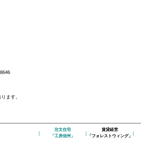
-8646
ております。
注文住宅
賃貸経営
「工房信州」
「フォレストウィング」