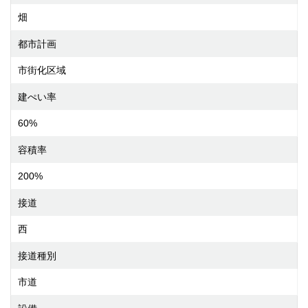
畑
都市計画
市街化区域
建ぺい率
60%
容積率
200%
接道
西
接道種別
市道