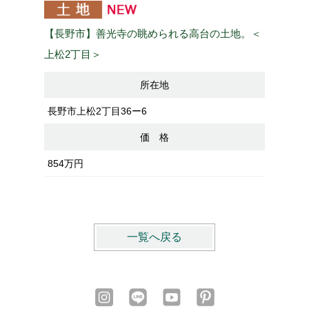
【長野市】善光寺の眺められる高台の土地。＜
【長野市
上松2丁目＞
ｍ徒歩8
所在地
長野市上松2丁目36ー6
長野市大
価 格
854万円
1号地：
1,331万
一覧へ戻る