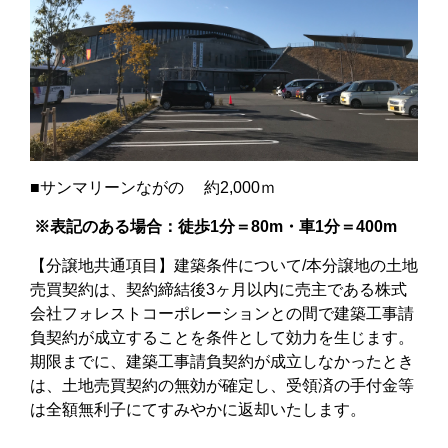
■サンマリーンながの 約2,000ｍ
※表記のある場合：徒歩
1
分＝
80m
・車
1
分＝
400m
【分譲地共通項目】建築条件について/本分譲地の土地
売買契約は、契約締結後3ヶ月以内に売主である株式
会社フォレストコーポレーションとの間で建築工事請
負契約が成立することを条件として効力を生じます。
期限までに、建築工事請負契約が成立しなかったとき
は、土地売買契約の無効が確定し、受領済の手付金等
は全額無利子にてすみやかに返却いたします。