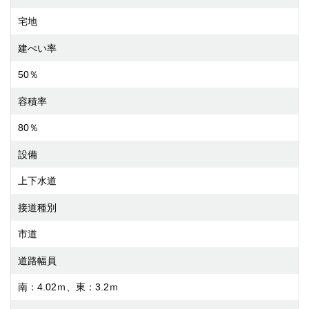
宅地
建ぺい率
50％
容積率
80％
設備
上下水道
接道種別
市道
道路幅員
南：4.02ｍ、東：3.2ｍ