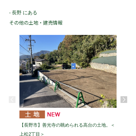
- 長野 にある
その他の土地・建売情報
【長野市】善光寺の眺められる高台の土地。＜
【長野市
上松2丁目＞
ｍ徒歩8