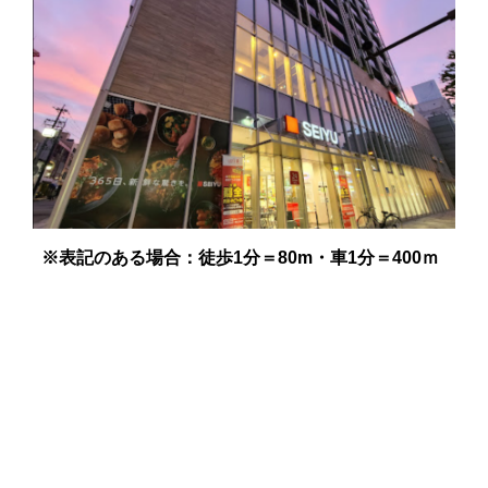
※表記のある場合：徒歩
1
分＝
80m
・車
1
分＝400ｍ