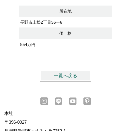
所在地
長野市上松2丁目36ー6
長野市大
価 格
854万円
1号地：
1,331万
一覧へ戻る
本社
〒396-0027
長野県伊那市ますみヶ丘7352-1