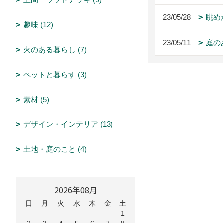
23/05/28
眺め
趣味 (12)
23/05/11
庭の
火のある暮らし (7)
ペットと暮らす (3)
素材 (5)
デザイン・インテリア (13)
土地・庭のこと (4)
2026年08月
日
月
火
水
木
金
土
1