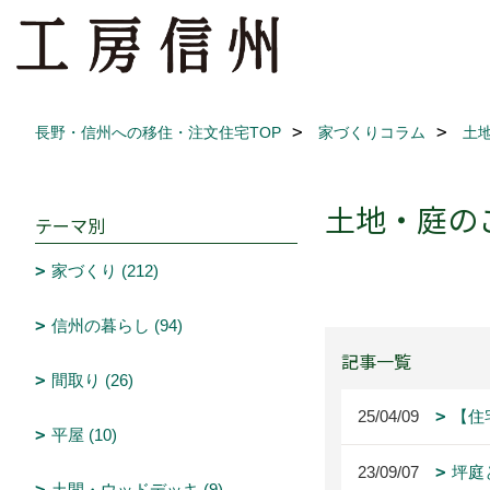
長野・信州への移住・注文住宅TOP
家づくりコラム
土
土地・庭の
テーマ別
家づくり (212)
信州の暮らし (94)
記事一覧
間取り (26)
25/04/09
【住
平屋 (10)
23/09/07
坪庭
土間・ウッドデッキ (9)