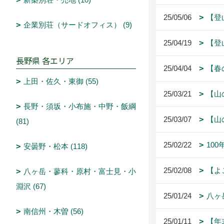
25/05/06
【登
企業別荘（サードオフィス） (9)
25/04/19
【登
長野県 各エリア
25/04/04
【春
上田・佐久・東御 (55)
25/03/21
【山
長野・須坂・小布施・中野・飯綱
25/03/07
【山
(81)
25/02/22
10
安曇野・松本 (118)
25/02/08
【よ
八ヶ岳・蓼科・原村・富士見・小
淵沢 (67)
25/01/24
八ヶ
南信州・木曽 (56)
25/01/11
【年