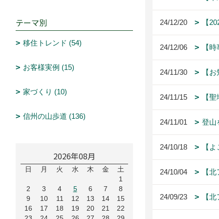
テーマ別
24/12/20
【2
移住トレンド (54)
24/12/06
【時
お客様実例 (15)
24/11/30
【お
家づくり (10)
24/11/15
【聖
信州の山歩道 (136)
24/11/01
登山
24/10/18
【よ
2026年08月
日
月
火
水
木
金
土
24/10/04
【北
1
2
3
4
5
6
7
8
24/09/23
【北
9
10
11
12
13
14
15
16
17
18
19
20
21
22
23
24
25
26
27
28
29