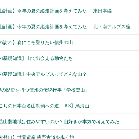
山計画】今年の夏の縦走計画を考えてみた -東日本編-
山計画】今年の夏の縦走計画を考えてみた -北・南アルプス編-
の訪れ】春にこそ登りたい信州の山
の基礎知識】山で出会える動物たち
の基礎知識】中央アルプスってどんな山？
0年の歴史を持つ信州の伝統行事「学校登山」
こちの日本百名山制覇への道 ＃3】鳥海山
岳山麓地域は住みやすいのか？山好きが本気で考えてみた
末登山】世界遺産 熊野古道を歩く旅