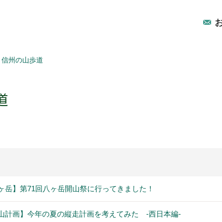
信州の山歩道
道
ヶ岳】第71回八ヶ岳開山祭に行ってきました！
山計画】今年の夏の縦走計画を考えてみた -西日本編-