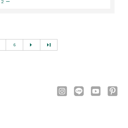
 ２ ー
6