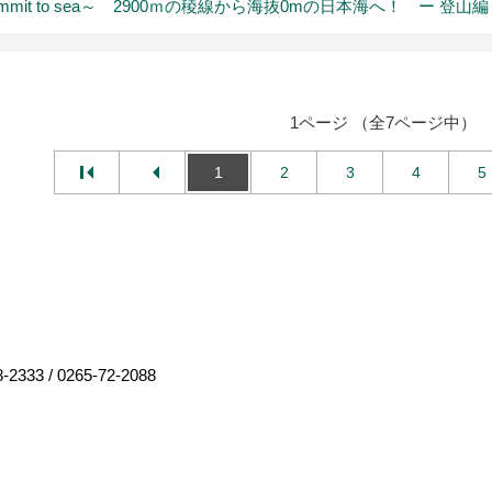
mmit to sea～ 2900ｍの稜線から海抜0mの日本海へ！ ー 登山編
1ページ （全7ページ中）
1
2
3
4
5
8-2333
/
0265-72-2088