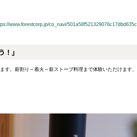
tps://www.forestcorp.jp/co_navi/501a58f521329076c17dbd635
う！」
ます。薪割り～着火～薪ストーブ料理まで体験いただけます。