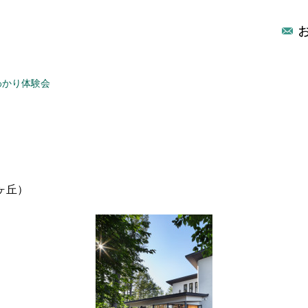
わかり体験会
ヶ丘）