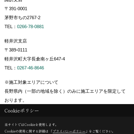
〒391-0001
茅野市ちの2767-2
TEL：
0266-78-0881
軽井沢支店
〒389-0111
軽井沢町大字長倉南ヶ丘647-4
TEL：
0267-46-8646
※施工対象エリアについて
長野県内（一部の地域を除く）のみに施工エリアを限定して
おります。
Cookieポリシー
当サイトではCookieを使用します。
Cookieの使用に関する詳細は 「
プライバシーポリシー
」をご覧ください。
Copyright (c) ForestCorporation. All Rights Reserved.