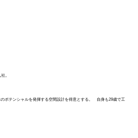
築士）
ョン入社。
木のポテンシャルを発揮する空間設計を得意とする。 自身も29歳で工