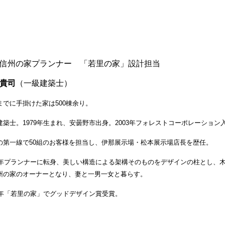
信州の家プランナー 「若里の家」設計担当
貴司
（一級建
までに手掛けた家は500棟余り。
建築士。1979年生まれ、安曇野市出身。
2003年フォレストコーポレーシ
の第一線で50組のお客様を担当し、伊那展示場・松本展示場店長を歴任。
11年プランナーに転身、美しい構造による架構そのものをデザインの柱とし、
州の家のオーナーとなり、妻と一男一女と暮らす。
17年「若里の家」でグッドデザイン賞受賞。