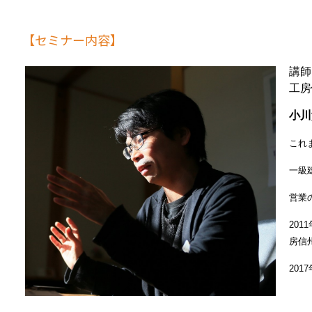
【セミナー内容】
講師
工房
小川
これ
一級
営業
20
房信
20