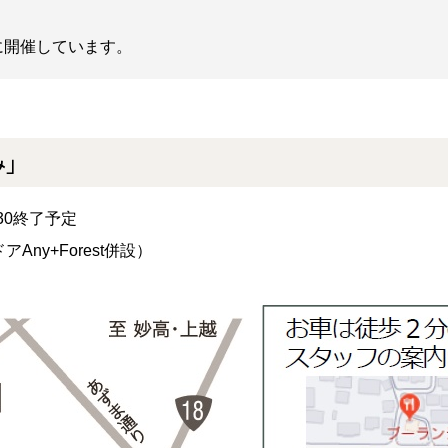
に開催しています。
み」
:30終了予定
Any+Forest併設）