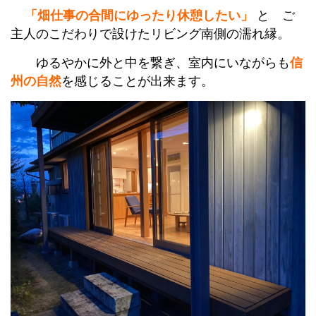
「畑仕事の合間にゆったり休憩したい」
と ご
主人のこだわりで
設けたリビング南側の濡れ縁。
ゆるやかに外と中を繋ぎ、
室内にいながらも
信
州の自然
を感じることが出来ます。