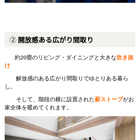
②
開放感ある広がり間取り
約20畳のリビング・ダイニングと大きな
吹き抜
け
解放感のある広がり間取りでゆとりある暮ら
し。
そして、階段の横に設置された
薪ストーブ
がお
家全体を暖めてくれます。