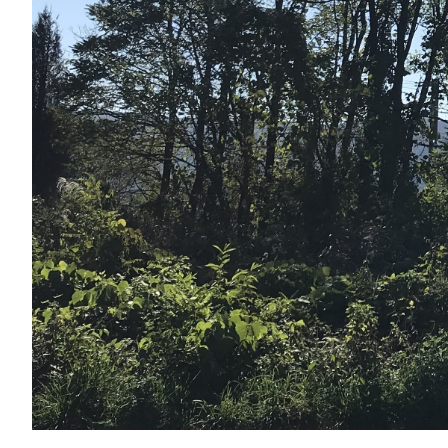
窓の位置や吹き抜けにより生活空間はもちろん和室にも日
なかなか建物のあるイメージのつかない林のような土地が
実際に現場に行ってきました！
〇玄関から入るとすぐ「ただいま手洗い」ができます。ダ
はこだわりのお気に入りデザインを用いたいですよね。
↓
〇ゆったり外を眺められる土間サロン。3m50cmと1m
体感しにお越しください。
↓