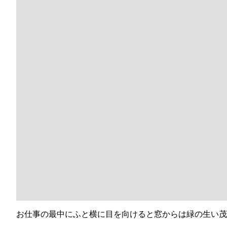
③どこでも明るい室内
もともと林のような土地で木々が生い茂っていました。