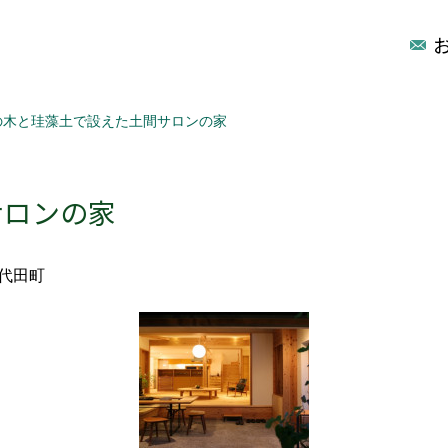
の木と珪藻土で設えた土間サロンの家
サロンの家
代田町