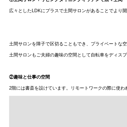
広々としたLDKにプラスで土間サロンがあることでより
土間サロンを障子で区切ることもでき、プライベートな空
土間サロンもご夫婦の趣味の空間として自転車をディスプ
②趣味と仕事の空間
2階には書斎を設けています。リモートワークの際に使わ
お仕事の最中にふと横に目を向けると窓からは緑の生い茂
リモートワーク・テレワークをされている方、書斎が欲し