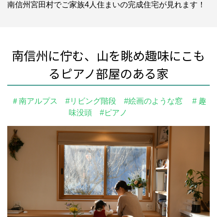
南信州宮田村でご家族4人住まいの完成住宅が見れます！
南信州に佇む、山を眺め趣味にこも
るピアノ部屋のある家
＃南アルプス #リビング階段
#絵画のような窓 # 趣
味没頭 #ピアノ