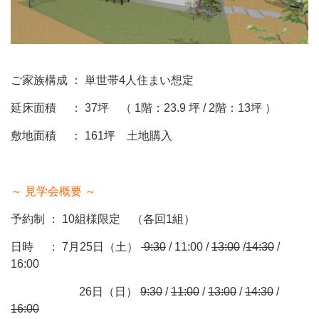
ご家族構成 ： 単世帯4人住まい想定
延床面積 ： 37坪 （ 1階：23.9 坪 / 2階：13坪 ）
敷地面積 ： 161坪 土地購入
～ 見学会概要 ～
予約制 ： 10組様限定 （各回1組）
日時 ： 7月25日（土）
9:30
/ 11:00 /
13:00
/
14:30
/
16:00
26日（日）
9:30
/
11:00
/
13:00
/
14:30
/
16:00