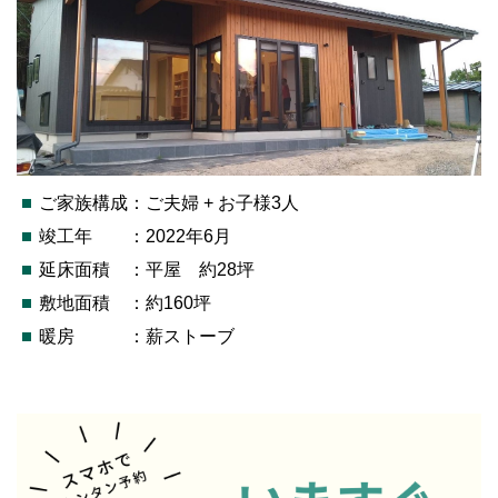
ご家族構成：ご夫婦 + お子様3人
竣工年 ：2022年6月
延床面積 ：平屋 約28坪
敷地面積 ：約160坪
暖房 ：薪ストーブ