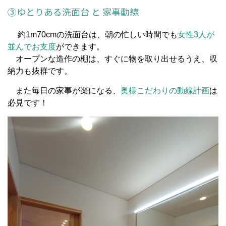
③ゆとりある洗面台 と 家事動線
約1m70cmの洗面台は、朝の忙しい時間でも
女性3人が
並んでお支度
ができます。
オープンな造作の棚は、すぐに物を取り出せるうえ、収
納力も抜群です。
また毎日の家事が楽になる、
奥様
こだわりの動線計画
は
必見です！