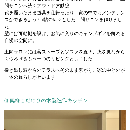
間サロンへ続くアウトドア動線。
靴を履いたまま道具を仕舞ったり、家の中でもメンテナン
スができるよう7.5帖の広々とした土間サロンを作りまし
た。
壁には可動棚を設け、お気に入りのキャンプギアを飾れる
自慢の空間に。
土間サロンには薪ストーブとソファを置き、火を見ながら
くつろげるもう一つのリビングとしました。
掃き出し窓から外テラスへそのまま繋がり、家の中と外が
一体の暮らしが叶います。
③奥様こだわりの木製造作キッチン