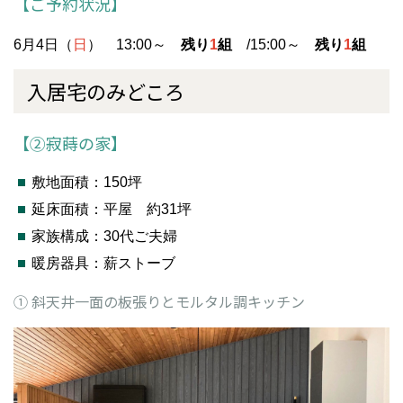
【ご予約状況】
6月4日（
日
）
13:00～
残り
1
組
/15:00～
残り
1
組
入居宅のみどころ
【②寂蒔の家
】
敷地面積：150坪
延床面積：平屋 約31坪
家族構成：30代ご夫婦
暖房器具：薪ストーブ
① 斜天井一面の板張りとモルタル調キッチン