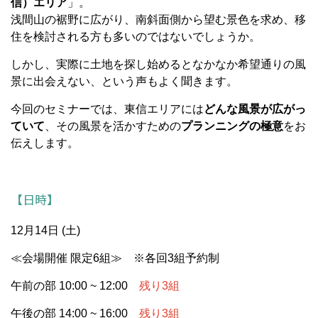
信）エリア
」。
浅間山の裾野に広がり、南斜面側から望む景色を求め、移
住を検討される方も多いのではないでしょうか。
しかし、実際に土地を探し始めるとなかなか希望通りの風
景に出会えない、という声もよく聞きます。
今回のセミナーでは、東信エリアには
どんな風景が広がっ
ていて
、その風景を活かすための
プランニングの極意
をお
伝えします。
【日時】
12月14日 (土)
≪会場開催 限定6組≫ ※
各回3組予約制
午前の部 10:00 ~ 12:00
残り3組
午後の部 14:00 ~ 16:00
残り3組