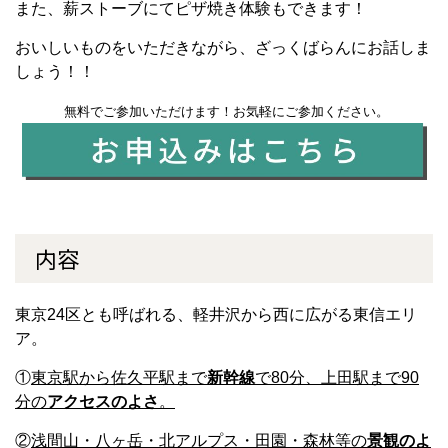
また、薪ストーブにてピザ焼き体験もできます！
おいしいものをいただきながら、ざっくばらんにお話しま
しょう！！
無料でご参加いただけます！お気軽にご参加ください。
内容
東京24区とも呼ばれる、軽井沢から西に広がる東信エリ
ア。
①
東京駅から佐久平駅まで
新幹線
で80分、上田駅まで90
分の
アクセスのよさ
。
②
浅間山・八ヶ岳・北アルプス・田園・森林等の
景観のよ