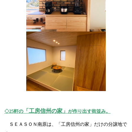
「工房信州の家」
◇25軒の
が作り出す街並み。
ＳＥＡＳＯＮ南原は、「工房信州の家」だけの分譲地で