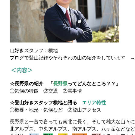
山好きスタッフ：横地
ブログで登山記録やそれぞれの山の紹介をしています
→
＜内容＞
☆長野県の紹介 「
長野県
ってどんなところ？？」
①気候の特徴 ②交通 ③雪事情
☆登山好きスタッフ横地と語る
エリア特性
①概要・地形・気候など ②登山アクセス
長野県と一言で言っても南北に長く、そして雄大な山々に
北アルプス、中央アルプス、南アルプス、八ヶ岳などなど