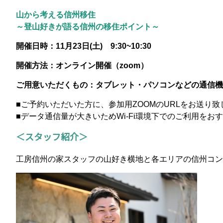
山から考える信州移住
～登山好きが語る信州の移住ポイント～
開催日時：11
月23
日(土) 9:30~10:30
開催方法：オンライン開催（zoom）
ご用意いただくもの：タブレット・パソコンなどの通信機
■ご予約いただいた方に、参加用ZOOMのURLをお送り致
■データ通信量が大きいためWi-Fi環境下でのご利用をお
＜スタッフ紹介＞
工房信州の家スタッフの山好き横地と各エリアの信州コン