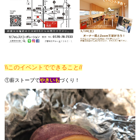
\\このイベントでできること//
①薪ストーブで
やきいも
づくり！