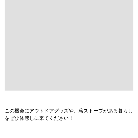
若里モデルハウス
イベント会場は35坪のモデルハウス！合わせてご見学くだ
さい。
■ 延床面積：約35坪
■ 家族構成：4人住まい想定