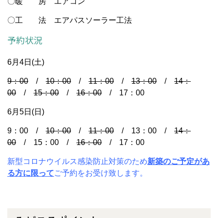
〇暖 房 エアコン
〇工 法 エアパスソーラー工法
予約状況
6月4日(土)
9：00
/
10：00
/
11：00
/
13：00
/
14：
00
/
15：00
/
16：00
/ 17：00
6月5日(日)
9：00 /
10：00
/
11：00
/ 13：00 /
14：
00
/ 15：00 /
16：00
/ 17：00
新型コロナウイルス感染防止対策のため
新築のご予定があ
る方に限って
ご予約をお受け致します。