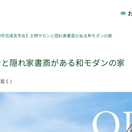
御市完成見学会】土間サロンと隠れ家書斎がある和モダンの家
ンと隠れ家書斎がある和モダンの家
宿近く）