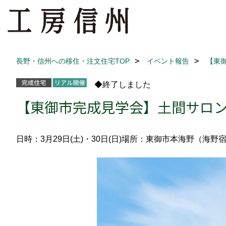
長野・信州への移住・注文住宅TOP
イベント報告
【東
◆終了しました
【東御市完成見学会】土間サロ
日時：3月29日(土)・30日(日)
場所：東御市本海野（海野