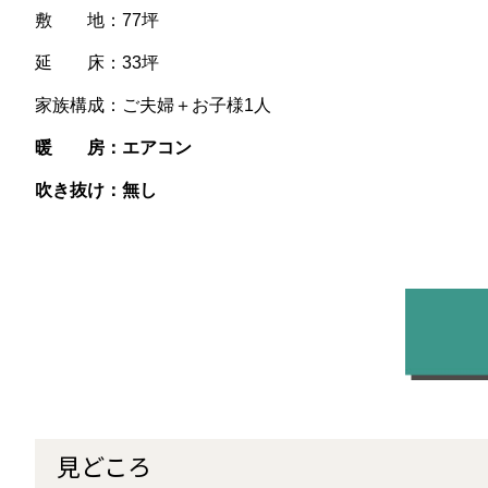
敷 地：77坪
延 床：33坪
家族構成：ご夫婦＋お子様1人
暖 房：エアコン
吹き抜け：無し
見どころ