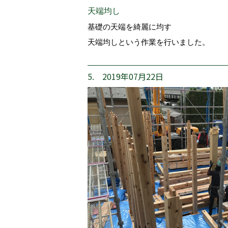
天端均し
基礎の天端を綺麗に均す
天端均しという作業を行いました。
5. 2019年07月22日