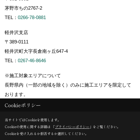
茅野市ちの2767-2
TEL：
0266-78-0881
軽井沢支店
〒389-0111
軽井沢町大字長倉南ヶ丘647-4
TEL：
0267-46-8646
※施工対象エリアについて
長野県内（一部の地域を除く）のみに施工エリアを限定して
おります。
Cookieポリシー
当サイトではCookieを使用します。
Cookieの使用に関する詳細は 「
プライバシーポリシー
」をご覧ください。
Copyright (c) ForestCorporation. All Rights Reserved.
Cookieを受け入れるか拒否するか選択してください。