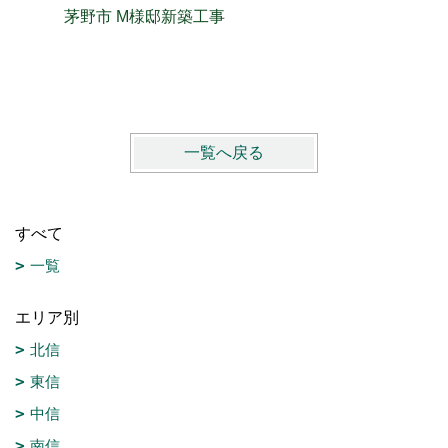
茅野市 M様邸新築工事
長野市 
一覧へ戻る
すべて
一覧
エリア別
北信
東信
中信
南信