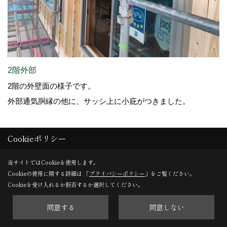
2階外部
2階の外壁面の様子です。
外部通気胴縁の他に、サッシ上に小庇がつきました。
Cookieポリシー
28. 2017年08月08日
当サイトではCookieを使用します。
Cookieの使用に関する詳細は 「
プライバシーポリシー
」をご覧ください。
Cookieを受け入れるか拒否するか選択してください。
同意する
同意しない