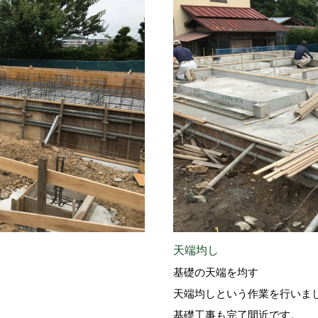
天端均し
基礎の天端を均す
天端均しという作業を行いま
基礎工事も完了間近です。