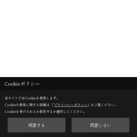
Cookieポリシー
当サイトではCookieを使用します。
Cookieの使用に関する詳細は 「
プライバシーポリシー
」をご覧ください。
塗装工事
Cookieを受け入れるか拒否するか選択してください。
同意する
同意しない
カラマツの床です。
塗装をすると木目が引き立ちます。