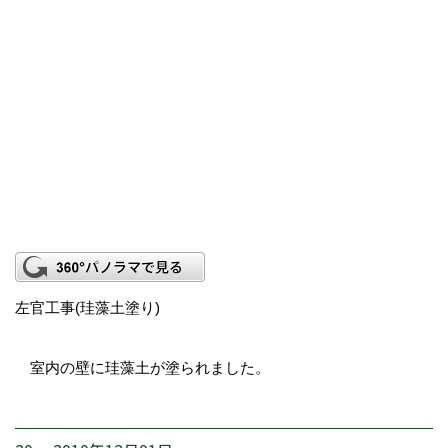
左官工事(珪藻土塗り)
室内の壁に珪藻土が塗られました。