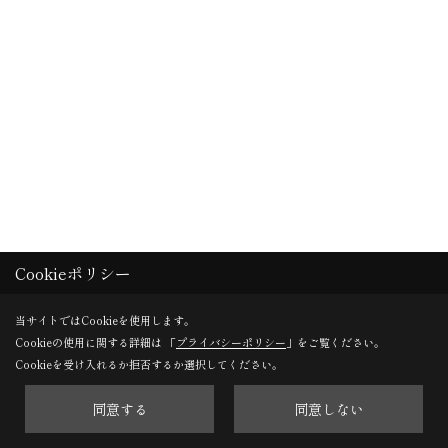
Cookieポリシー
当サイトではCookieを使用します。
Cookieの使用に関する詳細は 「
プライバシーポリシー
」をご覧ください。
Cookieを受け入れるか拒否するか選択してください。
建て方２日目 夕
同意する
同意しない
屋根がまとまり、２Ｆ壁の間柱が取り付いていきます。